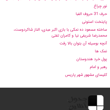
نور چراغ
حرف 31 حروف الفبا
پایتخت استونی
ساخته مسعود ده نمكى با بازى اكبر عبدى، الناز شاكردوست،
محمدرضا شریفى نیا و كامران تفتى
آنچه بوسیله آن بتوان بالا رفت
نمک ها
پول خرد هندوستان
رهبر و امام
کلیسای مشهور شهر پاریس