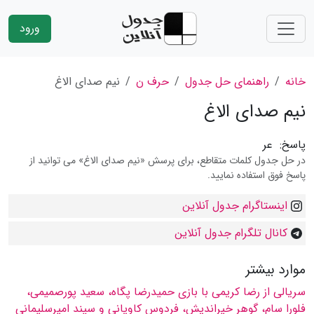
ورود
خانه
راهنمای حل جدول
حرف ن
نیم صدای الاغ
نیم صدای الاغ
پاسخ:
عر
در حل جدول کلمات متقاطع، برای پرسش «نیم صدای الاغ» می توانید از
پاسخ فوق استفاده نمایید.
اینستاگرام جدول آنلاین
کانال تلگرام جدول آنلاین
موارد بیشتر
سریالى از رضا كریمى با بازى حمیدرضا پگاه، سعید پورصمیمى،
فلورا سام، گوهر خیراندیش، فردوس كاویانى و سپند امیرسلیمانى