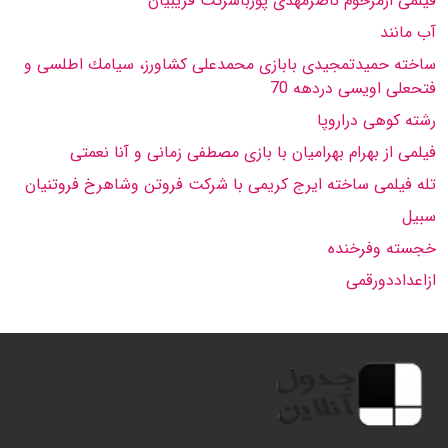
فیلمی ازمرحوم ناصرمهدی پورباشركت قریبیان
آب مانند
ساخته حمیدتمجیدی بابازی محمدعلی كشاورز، سیامك اطلسی و
فتحعلی اویسی دردهه 70
رشته كوهی دراروپا
فیلمی از بهرام بهرامیان با بازی مصطفی زمانی و آنا نعمتی
تله فیلمی ساخته ایرج كریمی با شركت فروتن وشاهرخ فروتنیان
سبیل
خجسته وفرخنده
ازاعداددورقمی