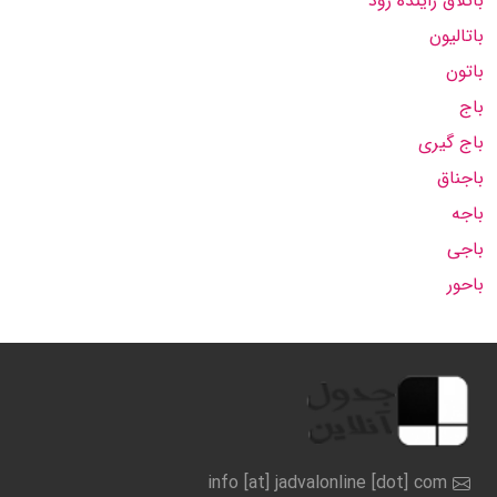
باتلاق زاینده رود
باتالیون
باتون
باج
باج گیری
باجناق
باجه
باجی
باحور
info [at] jadvalonline [dot] com