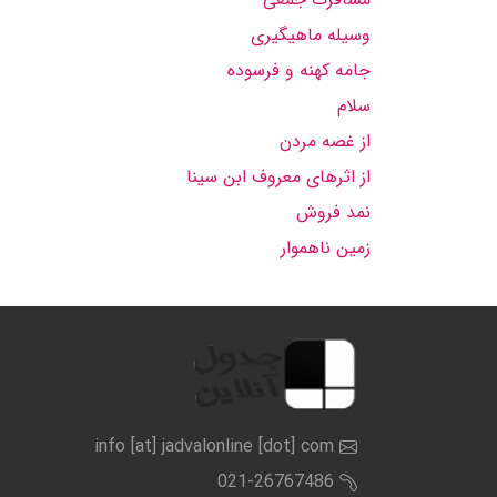
وسیله ماهیگیری
جامه کهنه و فرسوده
سلام
از غصه مردن
از اثرهای معروف ابن سینا
نمد فروش
زمین ناهموار
info [at] jadvalonline [dot] com
021-26767486