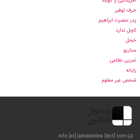
آمریکایی را گویند
حرف توفیر
پدر حضرت ابراهیم
کچل ندارد
خجل
سناریو
تمرین نظامی
رایانه
شخص غیر معلوم
info [at] jadvalonline [dot] com