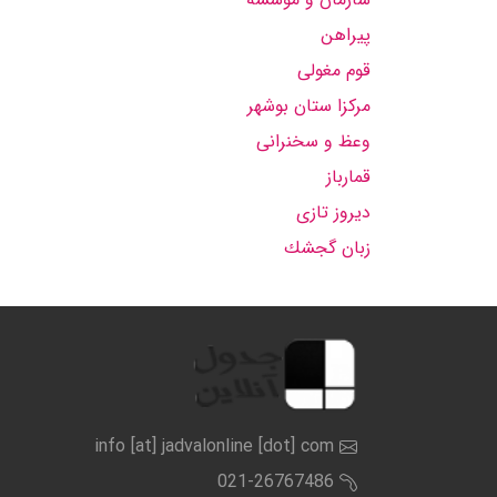
پیراهن
قوم مغولی
مركزا ستان بوشهر
وعظ و سخنرانی
قمارباز
دیروز تازی
زبان گجشك
info [at] jadvalonline [dot] com
021-26767486