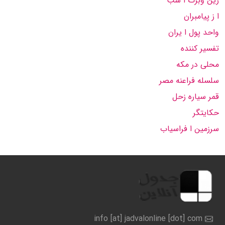
زین وبرگ ا سب
ا ز پیامبران
واحد پول ا یران
تفسیر كننده
محلی در مكه
سلسله فراعنه مصر
قمر سیاره زحل
حكایتگر
سرزمین ا فراسیاب
info [at] jadvalonline [dot] com