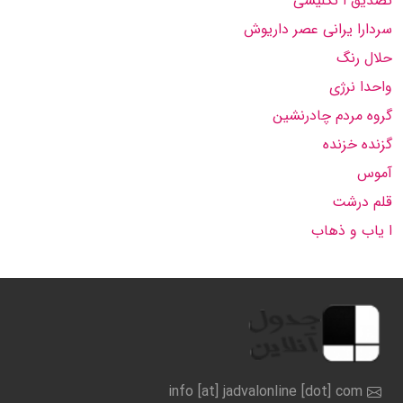
تصدیق ا نگلیسی
سردارا یرانی عصر داریوش
حلال رنگ
واحدا نرژی
گروه مردم چادرنشین
گزنده خزنده
آموس
قلم درشت
ا یاب و ذهاب
info [at] jadvalonline [dot] com