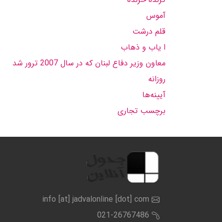
آموس
قلم درشت
ا یاب و ذهاب
معاون وزیر دفاع لبنان که در سال 2007 ترور شد
روزانه
آیینه‌ها
برچسب تجاری
info [at] jadvalonline [dot] com
021-26767486