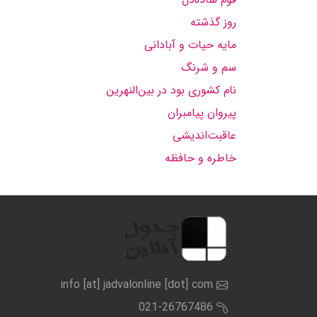
روز گذشته
مایه حیات و آبادانی
سم و شرنگ
نام کشوری بود در بین‌النهرین
پیروان پیامبران
عاقبت‌اندیشی
خاطره و حافظه
info [at] jadvalonline [dot] com
021-26767486