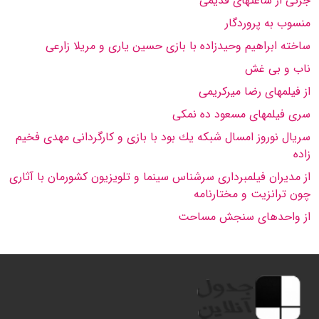
جزئى از ساعتهاى قدیمى
منسوب به پروردگار
ساخته ابراهیم وحیدزاده با بازى حسین یارى و مریلا زارعى
ناب و بى غش
از فیلمهاى رضا میركریمى
سرى فیلمهاى مسعود ده نمكى
سریال نوروز امسال شبكه یك بود با بازى و كارگردانى مهدى فخیم
زاده
از مدیران فیلمبردارى سرشناس سینما و تلویزیون كشورمان با آثارى
چون ترانزیت و مختارنامه
از واحدهاى سنجش مساحت