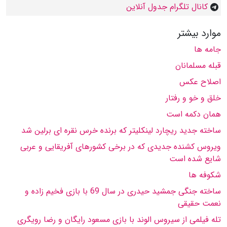
کانال تلگرام جدول آنلاین
موارد بیشتر
جامه ها
قبله مسلمانان
اصلاح عكس
خلق و خو و رفتار
همان دكمه است
ساخته جدید ریچارد لینكلیتر كه برنده خرس نقره اى برلین شد
ویروس كشنده جدیدى كه در برخى كشورهاى آفریقایى و عربى
شایع شده است
شكوفه ها
ساخته جنگى جمشید حیدرى در سال 69 با بازى فخیم زاده و
نعمت حقیقى
تله فیلمى از سیروس الوند با بازى مسعود رایگان و رضا رویگرى