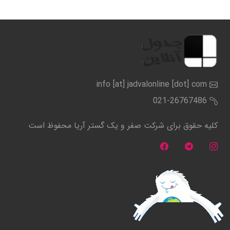
info [at] jadvalonline [dot] com
021-26767486
کلیه حقوق برای شرکت صفر و یک گستر آریا محفوظ است