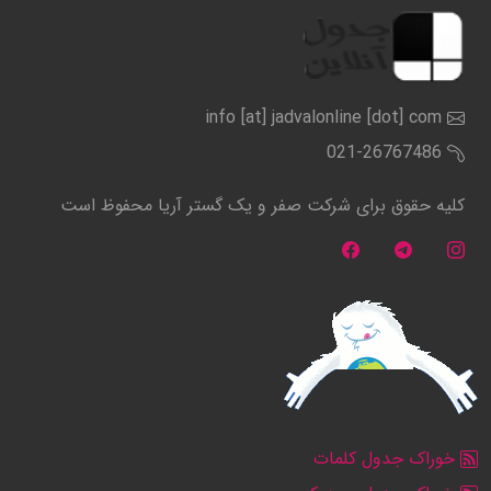
info [at] jadvalonline [dot] com
021-26767486
کلیه حقوق برای شرکت صفر و یک گستر آریا محفوظ است
خوراک جدول کلمات