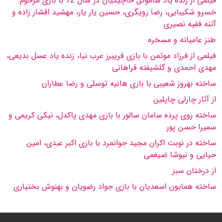
فیلمى از زنده یاد ساموئل خاچیكیان در سال 72 با بازى مرحوم
خسرو شكیبایى، رضا رویگرى، حسین یار یار، مهشید افشار زاده و
آتنه فقیه نصیرى
طنز عامیانه و مسخره
فیلمى از فرزاد موتمن با بازى فریبرز عرب نیا، زنده یاد عسل بدیعى،
مهدى احمدى و گلشیفته فراهانى
ساخته بهروز شعیبى با بازى هانیه توسلى و رضا عطاران
از آثار چارلى چاپلین
ساخته روى پرده سامان سالور با بازى مهدى پاكدل، نیكى كریمى و
سمیرا حسن پور
ساخته در نوبت اكران مجید جوانمرد با بازى اكبر عبدى، امین
حیایى و نیوشا ضیغمى
از درختان سبز
ساخته همایون اسعدیان با بازى جواد رضویان و بهنوش بختیارى