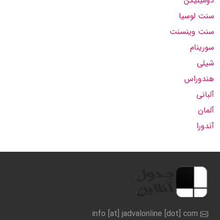
دومینیکن
سنت لوسیا
سنت وینسنت
سورینام
شیلی
هندوراس
آلبانی
آلمان
آندورا
info [at] jadvalonline [dot] com