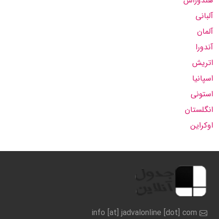
هندوراس
آلبانی
آلمان
آندورا
اتریش
اسپانیا
استونی
انگلستان
اوکراین
info [at] jadvalonline [dot] com