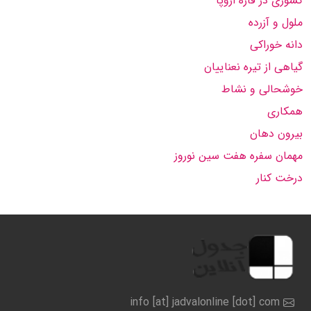
کشوری در قاره اروپا
ملول و آزرده
دانه خوراکی
گیاهی از تیره نعناییان
خوشحالی و نشاط
همکاری
بیرون دهان
مهمان سفره هفت سین نوروز
درخت کنار
info [at] jadvalonline [dot] com