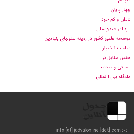
متبسم
چهار پایان
نادان و كم خرد
ا زبنادر هندوستان
موسسه علمی كشور در زمینه سلولهای بنیادین
صاحب ا ختیار
جنس مقابل نر
سستی و ضعف
دادگاه بین ا لمللی
info [at] jadvalonline [dot] com