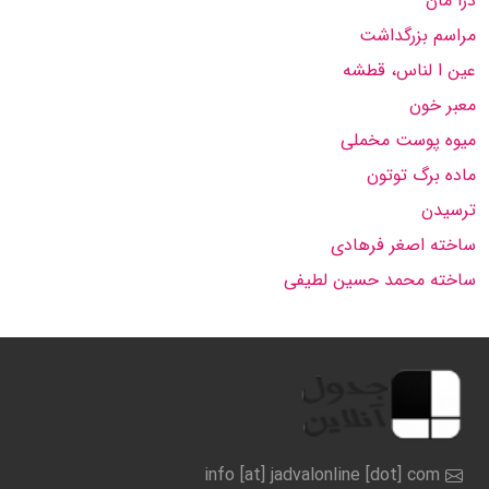
درا مان
مراسم بزرگداشت
عین ا لناس، قطشه
معبر خون
میوه پوست مخملی
ماده برگ توتون
ترسیدن
ساخته اصغر فرهادى
ساخته محمد حسین لطیفى
info [at] jadvalonline [dot] com