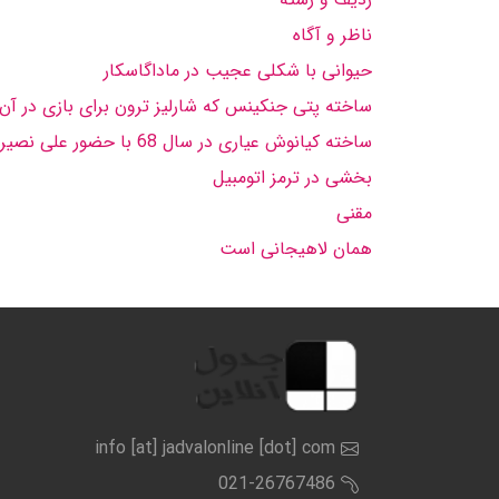
ناظر و آگاه
حیوانى با شكلى عجیب در ماداگاسكار
ساخته پتى جنكینس كه شارلیز ترون براى بازى در آن
ساخته كیانوش عیارى در سال 68 با حضور على نصیریان، جمشید هاش مپور، علیرضا خمسه، ایرج طهماسب و گوهر خیراندیش كه اخیراً از شبكه دو بازپخش شد
بخشى در ترمز اتومبیل
مقنى
همان لاهیجانى است
info [at] jadvalonline [dot] com
021-26767486