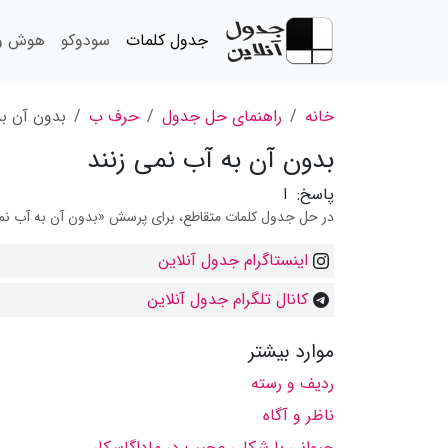
جدول کلمات
سودوکو
هوش و 
خانه
راهنمای حل جدول
حرف ب
بدون آن به
بدون آن به آب نمی زنند
پاسخ:
ا
در حل جدول کلمات متقاطع، برای پرسش «بدون آن به آب نمی ز
اینستاگرام جدول آنلاین
کانال تلگرام جدول آنلاین
موارد بیشتر
ردیف و رسته
ناظر و آگاه
حیوانى با شكلى عجیب در ماداگاسكار