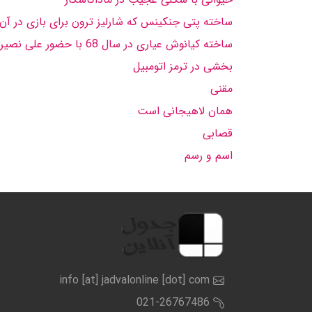
ساخته پتى جنكینس كه شارلیز ترون براى بازى در آن
ساخته كیانوش عیارى در سال 68 با حضور على نصیریان، جمشید هاش مپور، علیرضا خمسه، ایرج طهماسب و گوهر خیراندیش كه اخیراً از شبكه دو بازپخش شد
بخشى در ترمز اتومبیل
مقنى
همان لاهیجانى است
قصابى
اسم و رسم
info [at] jadvalonline [dot] com
021-26767486