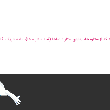
ه از ستاره ها، بقایای ستار ه نماها (شبه ستار ه ها)، ماده تاریک، گا