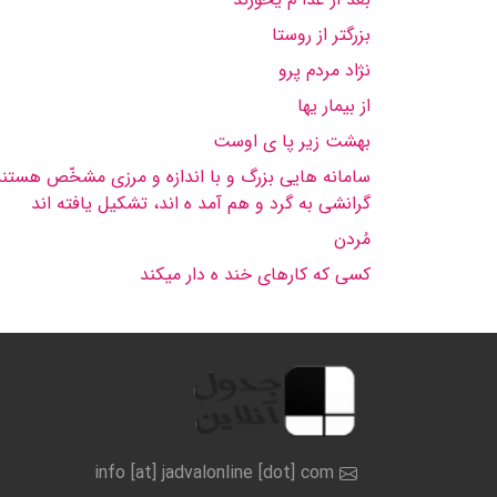
بزرگتر از روستا
نژاد مردم پرو
از بیمار یها
بهشت زیر پا ی اوست
سامانه هایی بزرگ و با اندازه و مرزی مشخّص هستند ک
گرانشی به گرد و هم آمد ه اند، تشکیل یافته اند
مُردن
کسی که کارهای خند ه دار میکند
info [at] jadvalonline [dot] com