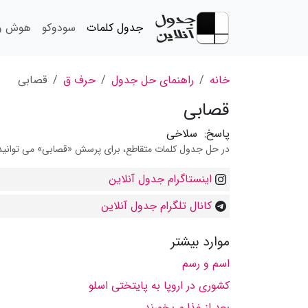
جدول کلمات
سودوکو
هوش و 
خانه
راهنمای حل جدول
حرف ق
قصابى
قصابى
پاسخ:
سلاخی
در حل جدول کلمات متقاطع، برای پرسش «قصابى» می توانید از
اینستاگرام جدول آنلاین
کانال تلگرام جدول آنلاین
موارد بیشتر
اسم و رسم
کشوری در اروپا به پایتختی اسلو
بعد از غذا م یخورند