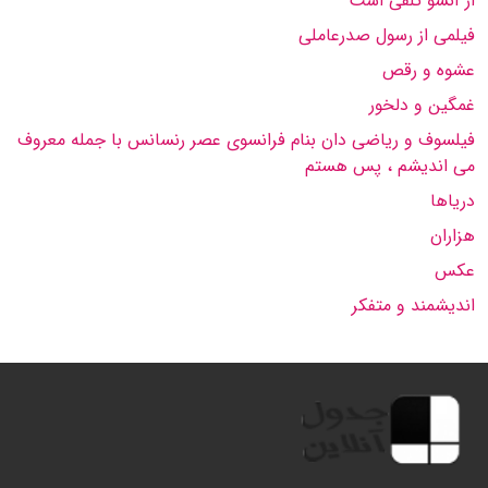
از آنسو تلقی است
فیلمى از رسول صدرعاملی
عشوه و رقص
غمگین و دلخور
فیلسوف و ریاضى دان بنام فرانسوى عصر رنسانس با جمله معروف
می اندیشم ، پس هستم
دریاها
هزاران
عكس
اندیشمند و متفكر