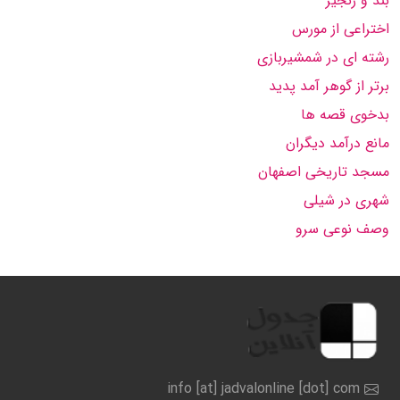
بند و زنجیر
اختراعی از مورس
رشته ای در شمشیربازی
برتر از گوهر آمد پدید
بدخوی قصه ها
مانع درآمد دیگران
مسجد تاریخی اصفهان
شهری در شیلی
وصف نوعی سرو
info [at] jadvalonline [dot] com