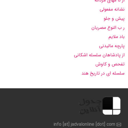
از نا مهای مردانه
نشانه مفعولی
پیش و جلو
ر ب النوع مصریان
باد ملایم
پارچه مالیدنی
از پادشاهان سلسله اشکانی
تفحص و کاوش
سلسله ای در تاریخ هند
info [at] jadvalonline [dot] com