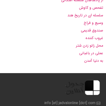
از پادشاهان سلسله اشکانی
تفحص و کاوش
سلسله ای در تاریخ هند
وسیع و فراخ
صندوق قدیمی
غروب کننده
محل زانو زدن شتر
عملی در باغبانی
به دنیا آمدن
info [at] jadvalonline [dot] com