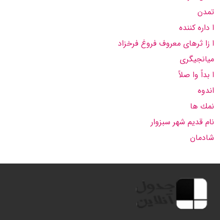
تمدن
ا داره كننده
ا زا ثرهای معروف فروغ فرخزاد
میانجیگری
ا بداً وا صلاً
اندوه
نمك ها
نام قدیم شهر سبزوار
شادمان