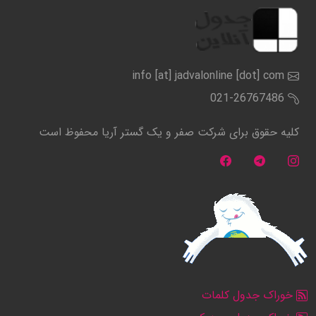
info [at] jadvalonline [dot] com
021-26767486
کلیه حقوق برای شرکت صفر و یک گستر آریا محفوظ است
خوراک جدول کلمات