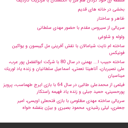
منطقه اى خود گردان هم مرز با انگلستان با مركزیت كاردیف
بخشى در خانه هاى قدیم
ظاهر و ساختار
سریالى از سیروس مقدم با حضور مهدى سلطانى
ولوله و شلوغى
ساخته ام نایت شیامالان با نقش آفرینى مل گیبسون و یواكین
فونیكس
ساخته حبیب ا... بهمنى در سال 80 با شركت ابوالفضل پور عرب،
على نصیریان، آناهیتا نعمتى، اسماعیل سلطانیان و زنده یاد لوریك
میناسیان
فیلمى از محمدعلى طالبى در سال 64 با بازى ایرج طهماسب، پرویز
پورحسینى، حمید جبلى و زنده یاد فهیمه راستكار
سریالى ساخته مهدى مظلومى با بازى فتحعلى اویسى، امیر
جعفرى، لیلى رشیدى، محمود بصیرى و بیژن بنفشه خواه