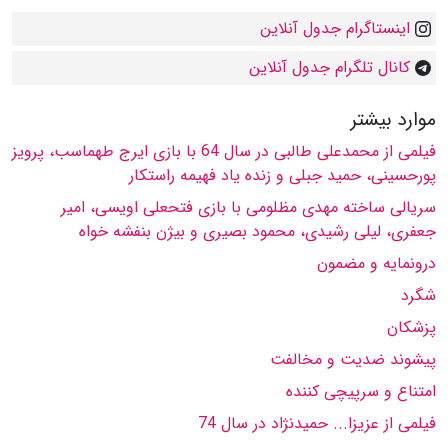
اینستاگرام جدول آنلاین
کانال تلگرام جدول آنلاین
موارد بیشتر
فیلمى از محمدعلى طالبى در سال 64 با بازى ایرج طهماسب، پرویز
پورحسینى، حمید جبلى و زنده یاد فهیمه راستكار
سریالى ساخته مهدى مظلومى با بازى فتحعلى اویسى، امیر
جعفرى، لیلى رشیدى، محمود بصیرى و بیژن بنفشه خواه
درونمایه و مضمون
شگرد
پزشكان
پیشوند ضدیت و مخالفت
امتناع و سرپیچى كننده
فیلمى از عزیزا... حمیدنژاد در سال 74