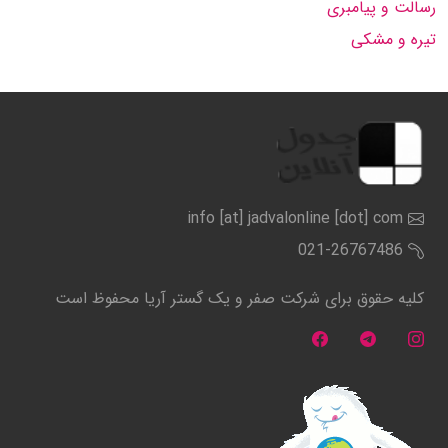
رسالت و پیامبرى
تیره و مشكى
info [at] jadvalonline [dot] com
021-26767486
کلیه حقوق برای شرکت صفر و یک گستر آریا محفوظ است