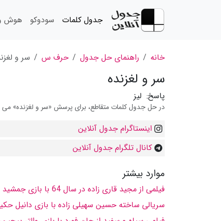
جدول کلمات
سودوکو
هوش و 
خانه
راهنمای حل جدول
حرف س
سر و لغزن
سر و لغزنده
پاسخ:
لیز
در حل جدول کلمات متقاطع، برای پرسش «سر و لغزنده» می توان
اینستاگرام جدول آنلاین
کانال تلگرام جدول آنلاین
موارد بیشتر
فیلمى از مجید قارى زاده در سال 64 با بازى جمشید مشایخى، جهانگیر الماسى، آهو خردمند و زنده یاد حسین كسبیان
سریالى ساخته حسین سهیلى زاده با بازى دانیل حكی
فیلمى سیاه و سفید از جان فورد با بازى والتر پیجین،