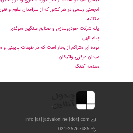
انجمنی رسمی در هر كشور كه از سرآمدان علوم و فن
مكاتبه
یك شركت خودروسازی و صنایع سنگین سوئدی
پیام الهی
توده ای متراكم از بخار است كه در طبقات پایینی و 
میدان مركزی واتیكان
مقدمه آهنگ
info [at] jadvalonline [dot] com
021-26767486