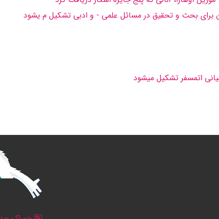
ون برای بحث و تحقیق در مسائل علمی - و ادبی تشكیل م یشود
میانی اتمسفر تشكیل میشود
خوراک جدو