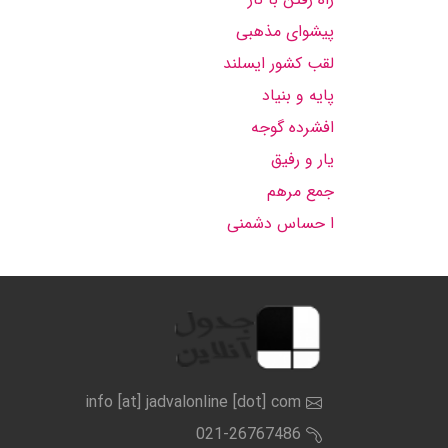
پیشوای مذهبی
لقب كشور ایسلند
پایه و بنیاد
افشرده گوجه
یار و رفیق
جمع مرهم
ا حساس دشمنی
info [at] jadvalonline [dot] com
021-26767486