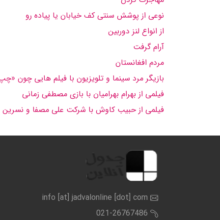
نوعی از پوشش سنتی كف خیابان یا پیاده رو
از انواع لنز دوربین
آرام گرفت
مردم افغانستان
بازیگر مرد سینما و تلویزیون با فیلم هایی چون «چ
فیلمی از بهرام بهرامیان با بازی مصطفی زمانی
فیلمی از حبیب كاوش با شركت علی مصفا و نسرین مقان
info [at] jadvalonline [dot] com
021-26767486