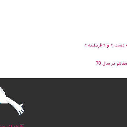
پ دست » و « قرنطینه »
لو در سال 70
خوراک جدو