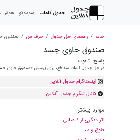
جدول کلمات
سودوکو
هوش و 
خانه
راهنمای حل جدول
حرف ص
صندوق ح
صندوق حاوی جسد
پاسخ:
تابوت
در حل جدول کلمات متقاطع، برای پرسش «صندوق حاوی جسد» م
اینستاگرام جدول آنلاین
کانال تلگرام جدول آنلاین
موارد بیشتر
اثر دیگری از كیمیایی
طوق و بند
مهاجرت كردن