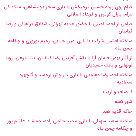
فیلم روی پرده حسین فرحبخش با بازی سحر دولتشاهی، میلاد كی
مرام، باران كوثری و فرهاد اصلانی
فیلمی از احمد امینی با حضور هدیه تهرانی، شقایق فراهانی و رضا
كیانیان
ساخته افشین شركت با بازی امین حیایی، رحیم نوروزی و چكامه
چمن ماه
از آثار بهمن فرمان آرا با نقش آفرینی رضا كیانیان، بیتا فرهی، رویا
نونهالی و بابك حمیدیان
ساخته احمدرضا معتمدی با بازی داریوش ارجمند و گلچهره
سجادیه
نا صاف و اریب
شهر كعبه
حاكم قدیم هند
ساخته سعید سهیلی با بازی مجید حاجی زاده، جمشید هاشم پور
و چكامه چمن ماه