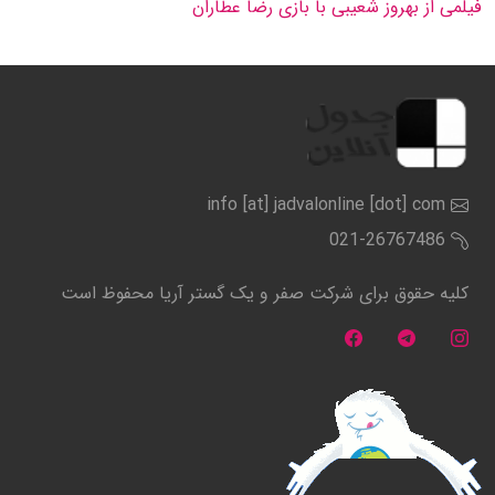
فیلمی از بهروز شعیبی با بازی رضا عطاران
info [at] jadvalonline [dot] com
021-26767486
کلیه حقوق برای شرکت صفر و یک گستر آریا محفوظ است