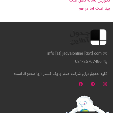
تكرارش نشانه تعلل است
بیتا است اما در هم
info [at] jadvalonline [dot] com
021-26767486
کلیه حقوق برای شرکت صفر و یک گستر آریا محفوظ است