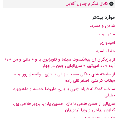
کانال تلگرام جدول آنلاین
موارد بیشتر
شادى و مسرت
مادر عرب-
امیدوارى
خلاف نسیه
از بازیگران زن پیشكسوت سینما و تلویزیون با و « دانى و من » ،«
آینه » ،« امیركبیر » سریالهایى چون در چهار
از ساخته هاى جنگی سعید سهیلى با بازى ابوالفضل پورعرب،
مهتاب كرامتى، اصغر نقى زاده
ساخته كودكانه فرزاد اژدرى با بازى علیرضا خمسه و ماهچهره
خلیلى
سریالى از حسن فتحى با بازى حسین یارى، پرویز فلاحى پور،
كتایون ریاحى و رویا تیموریان