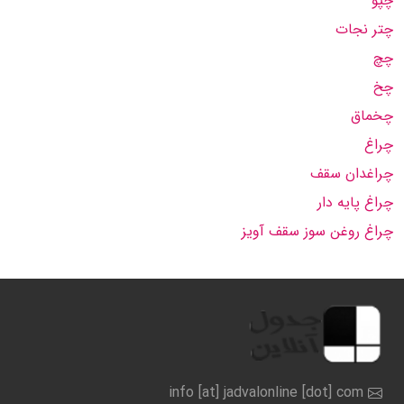
چپو
چتر نجات
چچ
چخ
چخماق
چراغ
چراغدان سقف
چراغ پایه دار
چراغ روغن سوز سقف آویز
info [at] jadvalonline [dot] com