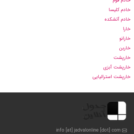
خادم قوم
خادم کلیسا
خادم آتشکده
خارا
خارانو
خاربن
خارپشت
خارپشت آبزی
خارپشت استرالیایی
info [at] jadvalonline [dot] com