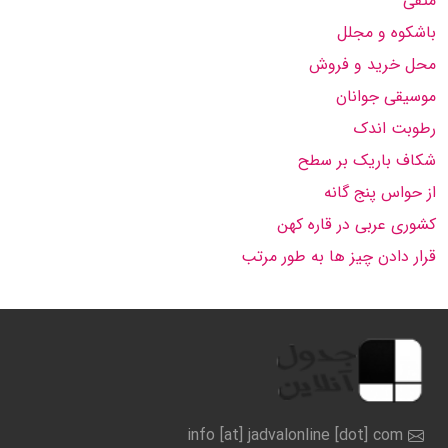
متقی
باشکوه و مجلل
محل خرید و فروش
موسیقی جوانان
رطوبت اندک
شکاف باریک بر سطح
از حواس پنج گانه
کشوری عربی در قاره کهن
قرار دادن چیز ها به طور مرتب
info [at] jadvalonline [dot] com