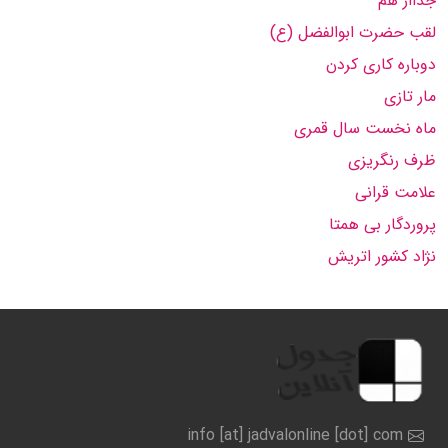
جدااز هم
لقب حضرت ابوالفضل (ع)
دوباره کاری کردن
مار تازی
ماه نخست سال قمری
ظرف رنگریزی
علامت قرانی
پروردگار بی همتا
نژاد کشور اتریش
info [at] jadvalonline [dot] com