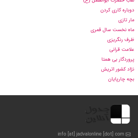
لقب حضرت ابوالفضل (ع)
دوباره کاری کردن
مار تازی
ماه نخست سال قمری
ظرف رنگریزی
علامت قرانی
پروردگار بی همتا
نژاد کشور اتریش
بچه چارپایان
info [at] jadvalonline [dot] com