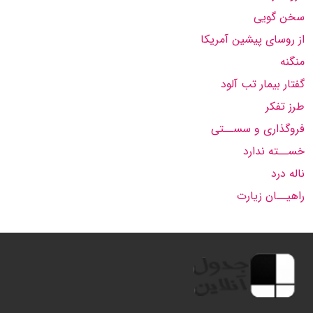
سخن گویی
از روسای پیشین آمریکا
منگنه
گفتار بیمار تب آلود
طرز تفکر
فروگذاری و سســتی
خســته ندارد
ناله درد
راهیــان زیارت