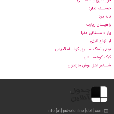
فروگذاری و سســتی
خســته ندارد
ناله درد
راهیــان زیارت
یار داســتانی عذرا
از انواع انرژی
نوعی تفنگ ســرپر کوتــاه قدیمی
کبک کوهســتان
شــاعر اهل یوش مازندران
info [at] jadvalonline [dot] com