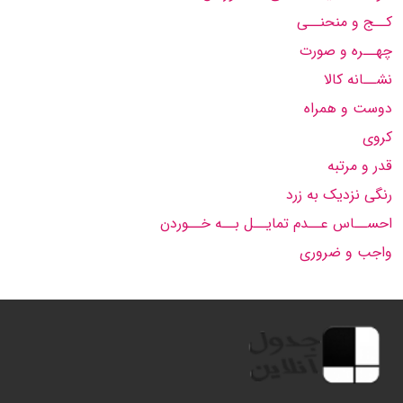
کــج و منحنــی
چهــره و صورت
نشــانه کالا
دوست و همراه
کروی
قدر و مرتبه
رنگی نزدیک به زرد
احســاس عــدم تمایــل بــه خــوردن
واجب و ضروری