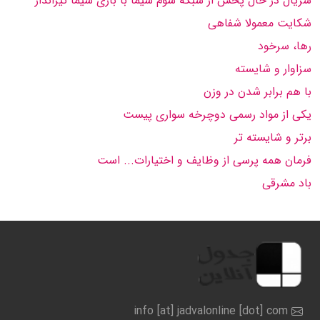
سریال در حال پخش از شبكه سوم سیما با بازی سیما تیرانداز
شكایت معمولا شفاهی
رها، سرخود
سزاوار و شایسته
با هم برابر شدن در وزن
یكی از مواد رسمی دوچرخه سواری پیست
برتر و شایسته تر
فرمان همه پرسی از وظایف و اختیارات... است
باد مشرقی
info [at] jadvalonline [dot] com