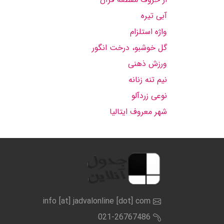
آبی تیره
واژه استلزام
گل خوشبو، درخت انگور
ورزش ذهنی
نیم تنه زنانه
نوعی زردآلو
شهر معروف ایتالیا
info [at] jadvalonline [dot] com
021-26767486