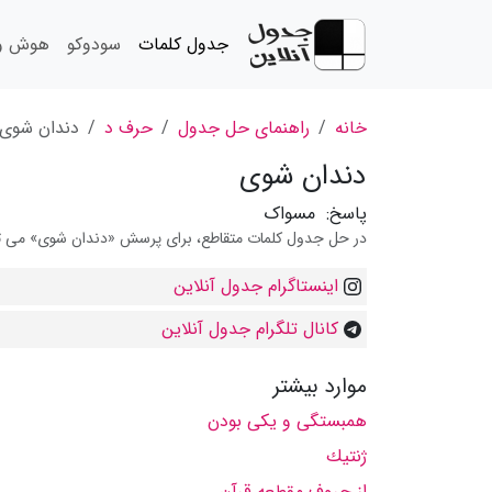
جدول کلمات
سودوکو
هوش و 
خانه
راهنمای حل جدول
حرف د
دندان شوی
دندان شوی
پاسخ:
مسواک
در حل جدول کلمات متقاطع، برای پرسش «دندان شوی» می توان
اینستاگرام جدول آنلاین
کانال تلگرام جدول آنلاین
موارد بیشتر
همبستگی و یكی بودن
ژنتیك
از حروف مقطعه قرآن