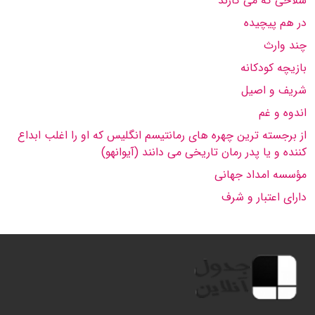
سلاحی كه می كارند
در هم پیچیده
چند وارث
بازیچه كودكانه
شریف و اصیل
اندوه و غم
از برجسته ترین چهره های رمانتیسم انگلیس كه او را اغلب ابداع
كننده و یا پدر رمان تاریخی می دانند (آیوانهو)
مؤسسه امداد جهانی
دارای اعتبار و شرف