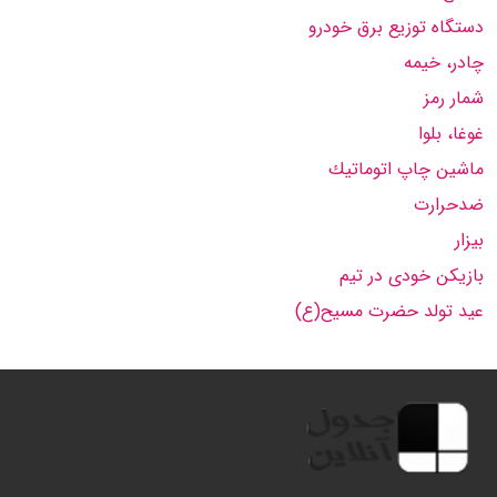
دستگاه توزیع برق خودرو
چادر، خیمه
شمار رمز
غوغا، بلوا
ماشین چاپ اتوماتیك
ضدحرارت
بیزار
بازیكن خودی در تیم
عید تولد حضرت مسیح(ع)