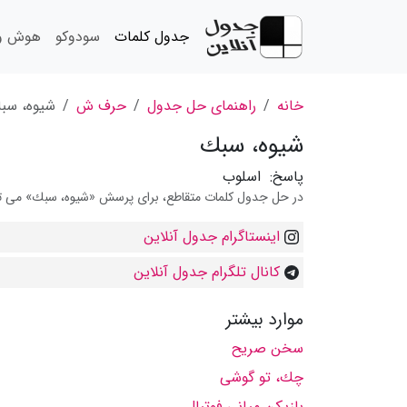
جدول کلمات
سودوکو
هوش و 
خانه
راهنمای حل جدول
حرف ش
شیوه، سب
شیوه، سبك
پاسخ:
اسلوب
در حل جدول کلمات متقاطع، برای پرسش «شیوه، سبك» می توان
اینستاگرام جدول آنلاین
کانال تلگرام جدول آنلاین
موارد بیشتر
سخن صریح
چك، تو گوشی
بازیكن میانی فوتبال