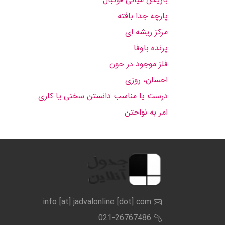
پارچه جدا بافته
مركز ریشه ای
پرنده باوفا
فلز موجود در خون
احسان، روزی
درست یا مناسب دانستن سخنی یا كاری
امر به نواختن
info [at] jadvalonline [dot] com
021-26767486