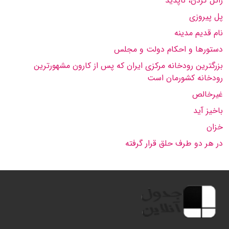
زائل كردن، ناپدید
پل پیروزی
نام قدیم مدینه
دستورها و احكام دولت و مجلس
بزرگترین رودخانه مركزی ایران كه پس از كارون مشهورترین
رودخانه كشورمان است
غیرخالص
باخیز آید
خزان
در هر دو طرف حلق قرار گرفته