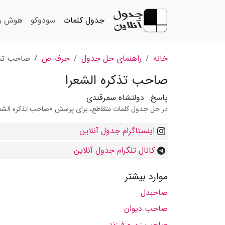
جدول کلمات
سودوکو
هوش و 
خانه
راهنمای حل جدول
حرف ص
صاحب تذک
صاحب تذکره الشعرا
پاسخ:
دولتشاه سمرقندی
در حل جدول کلمات متقاطع، برای پرسش «صاحب تذکره الشعرا» 
اینستاگرام جدول آنلاین
کانال تلگرام جدول آنلاین
موارد بیشتر
صاحبدل
صاحب دیوان
صاحب زن و فرزند