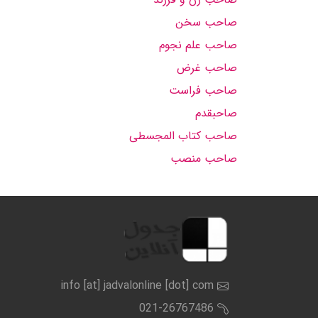
صاحب سخن
صاحب علم نجوم
صاحب غرض
صاحب فراست
صاحبقدم
صاحب کتاب المجسطی
صاحب منصب
info [at] jadvalonline [dot] com
021-26767486