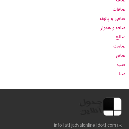
صاف
صافات
صافی و پالونه
صاف و هموار
صالح
صامت
صانع
صب
صبا
info [at] jadvalonline [dot] com