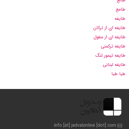
طالع
طامع
طایفه
طایفه ای از ترکان
طایفه ای از مغول
طایفه ترکمنی
طایفه تیمور لنگ
طایفه لبنانی
طبا طبا
info [at] jadvalonline [dot] com